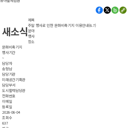
유아숲체험원
제목
주말 행사로 인한 문화비축기지 이용안내(6.7)
새소식
분야
행사
장소
문화비축기지
행사기간
~
담당자
송형남
담당기관
미래공간기획관
담당부서
도시활력담당관
전화번호
이메일
등록일
2026-06-04
조회수
637