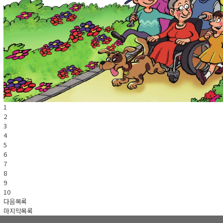
1
2
3
4
5
6
7
8
9
10
다음
목록
마지막
목록