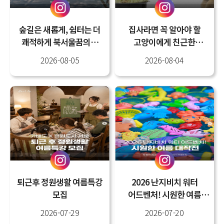
숲길은 새롭게, 쉼터는 더
집사라면 꼭 알아야 할
쾌적하게 북서울꿈의숲
고양이에게 친근한
새단장
반려식물
2026-08-05
2026-08-04
퇴근후 정원생활 여름특강
2026 난지비치 워터
모집
어드벤처! 시원한 여름
대작전
2026-07-29
2026-07-20