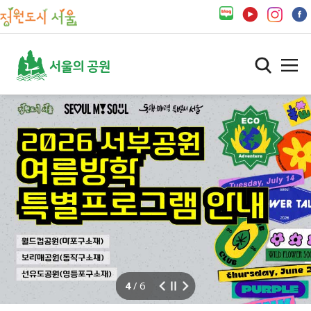
4
/ 6