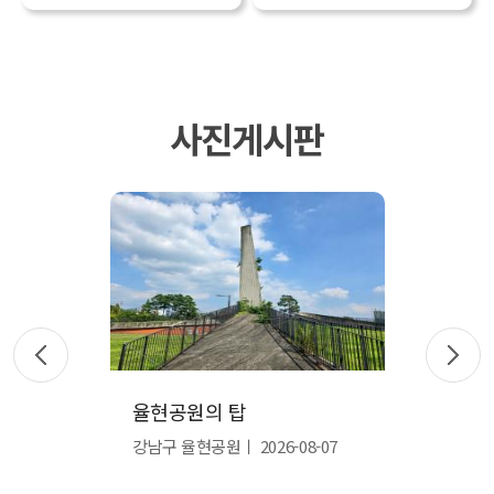
사진게시판
율현공원의 탑
율현 공원의 팝업 물 놀
강남구 율현공원
2026-08-07
강남구 율현공원
2026-08-