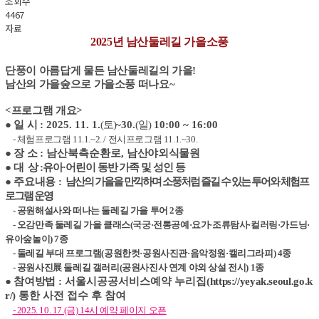
조회수
4467
자료
2025년 남산둘레길 가을소풍
단풍이 아름답게 물든 남산둘레길의 가을!
남산의 가을숲으로 가을소풍 떠나요~
<프로그램 개요>
● 일 시
: 2025. 11. 1.
(
토
)
~30.
(
일
)
10:00 ~ 16:00
-
체험프로그램
11.1.~2. /
전시프로그램
11.1.~30.
●
장 소
: 남산북측순환로,
남산야외식물원
●
대 상
:
유아
·
어린이 동반 가족 및 성인 등
●
주요내용
:
남산의 가을을 만끽하며 소풍처럼 즐길 수 있는 투어와
체험프
로그램 운영
-
공원해설사와 떠나는
둘레길 가을 투어
2
종
-
오감만족
둘레길 가을 클래스
(
국궁
·전통공예
·요가
·조류탐사
·
컬러링
·가드닝
·
유아숲놀이
)
7
종
- 둘레길 부대 프로그램(공원한컷
·
공원사진관
·
음악정원
·캘리그라피
) 4
종
-
공원사진
展
둘레길 갤러리
(
공원사진사 연계 야외 상설 전시
)
1
종
● 참여방법
: 서울시공공서비스예약 누리집(
https://yeyak.seoul.go.k
r/
) 통한 사전 접수 후 참여
- 2025. 10. 17.(금) 14시 예약 페이지 오픈