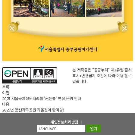
본 저작물은 "공공누리"
제3유형:출처
표시+변경금지
조건에 따라 이용 할 수
있습니다.
목록
이전
2025 서울국제정원박람회 '커튼콜' 연장 운영 안내
다음
2025년 용산가족공원 가을걷이 한마당!
개인정보처리방침
열기