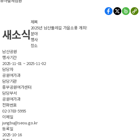
유아숲체험원
제목
2025년 남산둘레길 가을소풍 개최!
새소식
분야
행사
장소
남산공원
행사기간
2025-11-01 ~ 2025-11-02
담당자
공원여가과
담당기관
중부공원여가센터
담당부서
공원여가과
전화번호
02-3783-5995
이메일
jungbu@seou.go.kr
등록일
2025-10-16