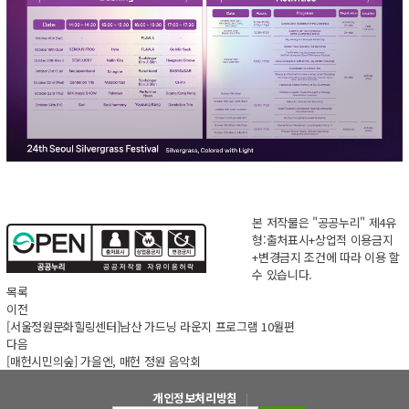
본 저작물은 "공공누리"
제4유
형:출처표시+상업적 이용금지
+변경금지
조건에 따라 이용 할
수 있습니다.
목록
이전
[서울정원문화힐링센터]남산 가드닝 라운지 프로그램 10월편
다음
[매헌시민의숲] 가을엔, 매헌 정원 음악회
개인정보처리방침