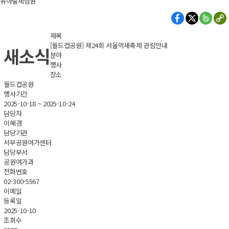
유아숲체험원
제목
[월드컵공원] 제24회 서울억새축제 관람안내
새소식
분야
행사
장소
월드컵공원
행사기간
2025-10-18 ~ 2025-10-24
담당자
이혜경
담당기관
서부공원여가센터
담당부서
공원여가과
전화번호
02-300-5567
이메일
등록일
2025-10-10
조회수