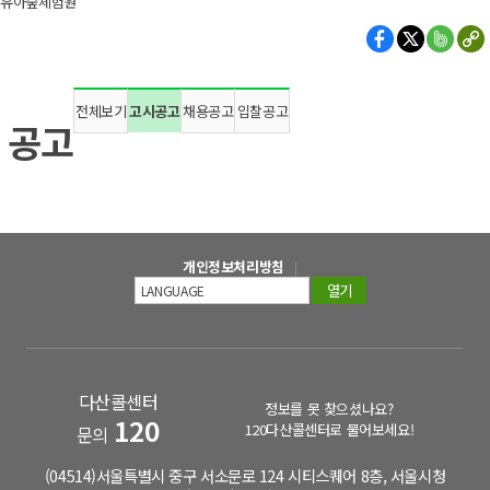
유아숲체험원
전체보기
고시공고
채용공고
입찰공고
공고
개인정보처리방침
열기
다산콜센터
정보를 못 찾으셨나요?
120
120다산콜센터로 물어보세요!
문의
(04514)서울특별시 중구 서소문로 124 시티스퀘어 8층, 서울시청