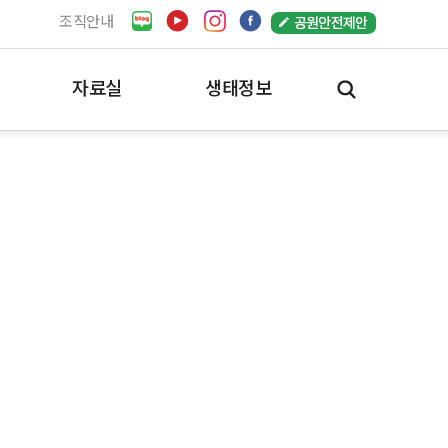
조직안내
자료실
생태정보
공원자료실
서울의 생태정보
일반자료실
한강생태지도
e-book
한강생태지도
동영상
한강의 생명
사진자료실
한강의 생태경관
공원사진사
바이오블리츠
시민참여
추천사진
사진명소
(구)사진자료실