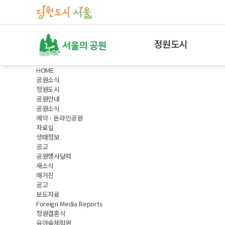
정원도시
HOME
정원도시 서울
공원소식
정원도시
매력가든ㆍ동행가든
공원안내
공원소식
매력가든
예약 · 온라인공원
동행가든
자료실
생태정보
내나무갖기
공고
공원행사달력
새소식
서울갤러리
매거진
공고
자주하는 질문
보도자료
Foreign Media Reports
조직안내
정원결혼식
유아숲체험원