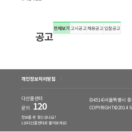
정원박람회
서울둘레길
전체보기
고시공고
채용공고
입찰공고
공고
개인정보처리방침
다산콜센터
(04514)서울특별시 중
120
COPYRIGHT©2014 S
문의
정보를 못 찾으셨나요?
120다산콜센터로 물어보세요!