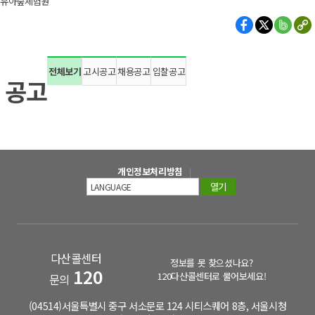
유아숲체험원
전체보기
고시공고
채용공고
입찰공고
공고
개인정보처리방침
열기
다산콜센터
정보를 못 찾으셨나요?
120
120다산콜센터로 물어보세요!
문의
(04514)서울특별시 중구 서소문로 124 시티스퀘어 8층, 서울시청