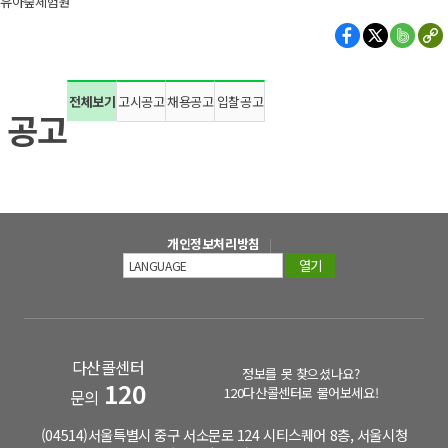
유아숲체험원
전체보기
고시공고
채용공고
입찰공고
공고
개인정보처리방침
열기
다산콜센터
정보를 못 찾으셨나요?
120
120다산콜센터로 물어보세요!
문의
(04514)서울특별시 중구 서소문로 124 시티스퀘어 8층, 서울시청