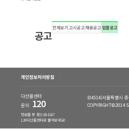
정원박람회
서울둘레길
전체보기
고시공고
채용공고
입찰공고
공고
개인정보처리방침
다산콜센터
(04514)서울특별시 중
120
COPYRIGHT©2014 S
문의
정보를 못 찾으셨나요?
120다산콜센터로 물어보세요!