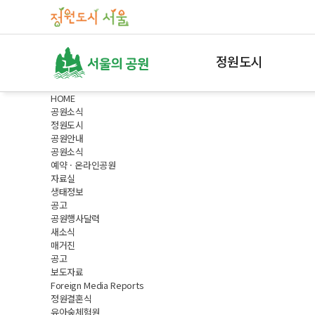
정원도시
HOME
정원도시 서울
공원소식
정원도시
매력가든ㆍ동행가든
공원안내
공원소식
매력가든
예약 · 온라인공원
동행가든
자료실
생태정보
내나무갖기
공고
공원행사달력
새소식
서울갤러리
매거진
공고
자주하는 질문
보도자료
Foreign Media Reports
조직안내
정원결혼식
유아숲체험원