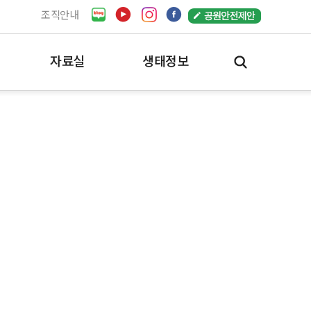
조직안내
자료실
생태정보
공원자료실
서울의 생태정보
일반자료실
한강생태지도
e-book
한강생태지도
동영상
한강의 생명
사진자료실
한강의 생태경관
공원사진사
바이오블리츠
시민참여
추천사진
사진명소
(구)사진자료실