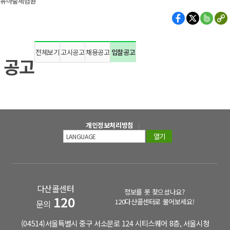
유아숲체험원
전체보기
고시공고
채용공고
입찰공고
공고
개인정보처리방침
열기
다산콜센터
정보를 못 찾으셨나요?
120
120다산콜센터로 물어보세요!
문의
(04514)서울특별시 중구 서소문로 124 시티스퀘어 8층, 서울시청