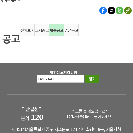
유아숲체험원
전체보기
고시공고
채용공고
입찰공고
공고
개인정보처리방침
열기
다산콜센터
정보를 못 찾으셨나요?
120
120다산콜센터로 물어보세요!
문의
(04514)서울특별시 중구 서소문로 124 시티스퀘어 8층, 서울시청