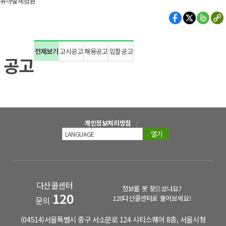
유아숲체험원
전체보기
고시공고
채용공고
입찰공고
공고
개인정보처리방침
열기
다산콜센터
정보를 못 찾으셨나요?
120
120다산콜센터로 물어보세요!
문의
(04514)서울특별시 중구 서소문로 124 시티스퀘어 8층, 서울시청