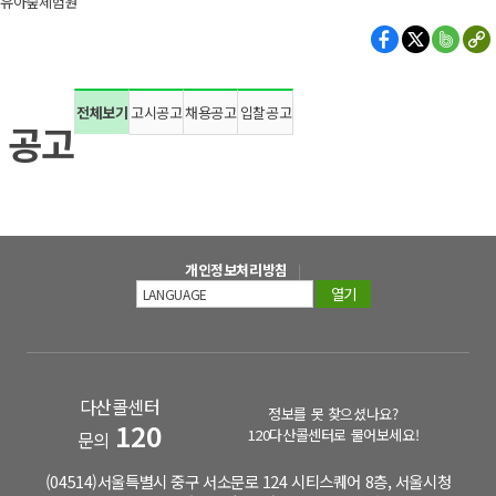
유아숲체험원
전체보기
고시공고
채용공고
입찰공고
공고
개인정보처리방침
열기
다산콜센터
정보를 못 찾으셨나요?
120
120다산콜센터로 물어보세요!
문의
(04514)서울특별시 중구 서소문로 124 시티스퀘어 8층, 서울시청