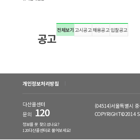
정원박람회
서울둘레길
전체보기
고시공고
채용공고
입찰공고
공고
개인정보처리방침
다산콜센터
(04514)서울특별시 중
120
COPYRIGHT©2014 S
문의
정보를 못 찾으셨나요?
120다산콜센터로 물어보세요!