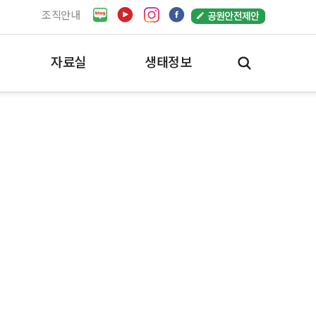
조직안내
자료실
생태정보
공원자료실
서울의 생태정보
일반자료실
한강생태지도
e-book
한강생태지도
동영상
한강의 생명
사진자료실
한강의 생태경관
공원사진사
바이오블리츠
시민참여
추천사진
사진명소
(구)사진자료실