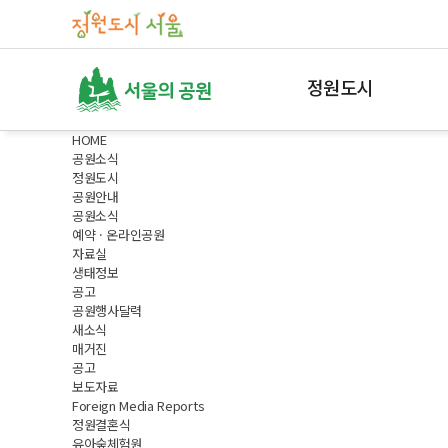
정원도시
HOME
정원도시 서울
공원소식
정원도시
매력가든ㆍ동행가든
공원안내
공원소식
매력가든
예약 · 온라인공원
동행가든
자료실
생태정보
내나무갖기
공고
공원행사달력
새소식
서울갤러리
매거진
공고
자주하는 질문
보도자료
Foreign Media Reports
조직안내
정원결혼식
유아숲체험원