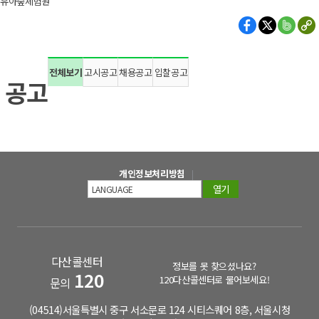
유아숲체험원
전체보기
고시공고
채용공고
입찰공고
공고
개인정보처리방침
열기
다산콜센터
정보를 못 찾으셨나요?
120
120다산콜센터로 물어보세요!
문의
(04514)서울특별시 중구 서소문로 124 시티스퀘어 8층, 서울시청