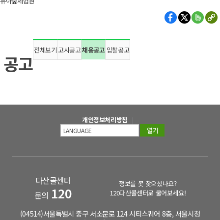
유아숲체험원
전체보기
고시공고
채용공고
입찰공고
공고
개인정보처리방침
열기
다산콜센터
정보를 못 찾으셨나요?
120
120다산콜센터로 물어보세요!
문의
(04514)서울특별시 중구 서소문로 124 시티스퀘어 8층, 서울시청