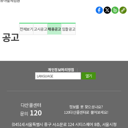
유아숲체험원
전체보기
고시공고
채용공고
입찰공고
공고
개인정보처리방침
열기
다산콜센터
정보를 못 찾으셨나요?
120
120다산콜센터로 물어보세요!
문의
(04514)서울특별시 중구 서소문로 124 시티스퀘어 8층, 서울시청