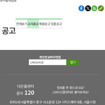
유아숲체험원
전체보기
고시공고
채용공고
입찰공고
공고
개인정보처리방침
열기
다산콜센터
정보를 못 찾으셨나요?
120
120다산콜센터로 물어보세요!
문의
(04514)서울특별시 중구 서소문로 124 시티스퀘어 8층, 서울시청