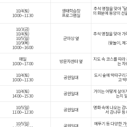
추석 명절을 맞아 "달
10/4(토)
생태학습장
의 화분에 동양의 선을
10:00∼11:30
프로그램실
10/3(금)
10/4(토)
추석 명절을 맞아 가
10/5(일)
군마상 옆
10/9(목)
(윷놀이, 
10:00∼16:00
매일
지도 속 코스를 따라
방문자센터 옆
10:00∼17:00
는 자
10/4(토)
도시 숲에 딱따구리
공원일대
10:00∼11:30
고 
10/4(토)
거미는 어떻게 살아가
공원일대
14:00∼15:30
는지 
10/5(일)
명화 속에 나오는 감
공원일대
11:00∼12:30
서 감나무 등
10/5(일)
메뚜기 등 다양한 
공원일대