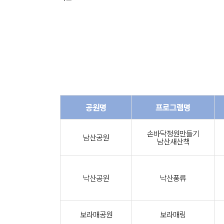
공원명
프로그램명
손바닥정원만들기
남산공원
남산새산책
낙산공원
낙산풍류
보라매공원
보라매링