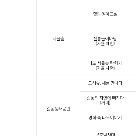
힐링 원예교실
서울숲
전통놀이마당
(자율 체험)
나도 서울숲 탐험가
(자율 체험)
도시숲, 새를 만나다
길동의 자연에 빠지다
(거미)
길동생태공원
명화 속 나무이야기
곤충탐사대