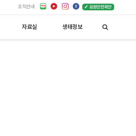
조직안내
자료실
생태정보
공원자료실
서울의 생태정보
일반자료실
한강생태지도
e-book
한강생태지도
동영상
한강의 생명
사진자료실
한강의 생태경관
공원사진사
바이오블리츠
시민참여
추천사진
사진명소
(구)사진자료실