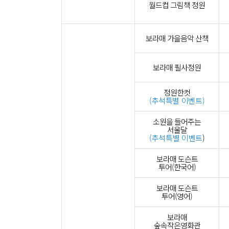
월드컵 그림책 정원
보라매 가을음악 산책
보라매 필사정원
정원한컷
(추석특별 이벤트)
소원을 들어주는
서울달
(추석특별 이벤트
)
보라매 도슨트
투어(한국어)
보라매 도슨트
투어(영어)
보라매
숲속작은영화관