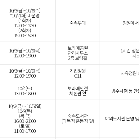
10/3(금)~10/8(수)
*10/7(화) 미운영
(1회차)
숲속무대
정원에서
12:00~12:30
(2회차)
15:00~15:30
보라매공원
10/3(금)~10/9(목)
1시간 정원
관리사무소
12:00~19:00
지표
2층 보람홀
10/3(금)~10/9(목)
기업정원
치유정원 
12:00~19:00
C11
10/4(토)
보라매안전
방수체험 등 안
13:00~18:00
체험관 앞
10/3(금) ~ 10/5(일)
10/9(목)
(목·금)
숲속도서관
야외도서관 운영 및
16:00~21:00
(다목적 운동장 옆)
(토·일)
11:00~17:00