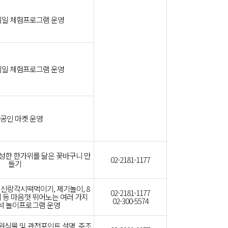
일일 체험프로그램 운영
일일 체험프로그램 운영
공인 마켓 운영
풍성한 한가위를 닮은 꽃바구니 만
02-2181-1177
들기
 신랑각시떡먹이기, 제기놀이, 8
02-2181-1177
기 등 마음껏 뛰어노는 여러 가지
02-300-5574
석 놀이프로그램 운영
정원식물 및 관전포인트 설명, 주조