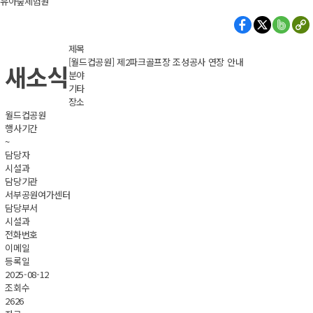
유아숲체험원
제목
[월드컵공원] 제2파크골프장 조성공사 연장 안내
새소식
분야
기타
장소
월드컵공원
행사기간
~
담당자
시설과
담당기관
서부공원여가센터
담당부서
시설과
전화번호
이메일
등록일
2025-08-12
조회수
2626