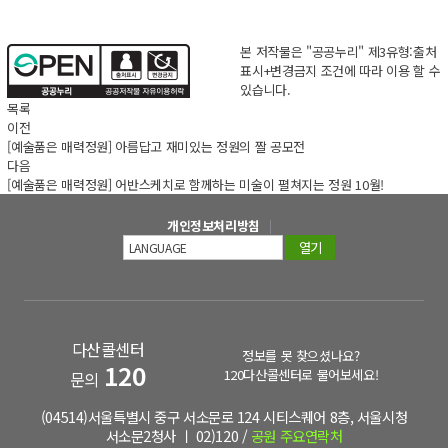
본 저작물은 "공공누리"
제3유형:출처
표시+변경금지
조건에 따라 이용 할 수
있습니다.
목록
이전
[예술품은 매력정원] 아름답고 재미있는 정원의 짤 공모전
다음
[예술품은 매력정원] 어반스케치로 함께하는 미술이 펼쳐지는 정원 10월!
개인정보처리방침
열기
다산콜센터
정보를 못 찾으셨나요?
120
120다산콜센터로 물어보세요!
문의
(04514)서울특별시 중구 서소문로 124 시티스퀘어 8층, 서울시청
서소문2청사 ㅣ 02)120 /
공원 주요연락처