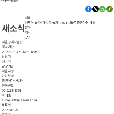
유아숲체험원
제목
나무야 놀자! 해치야 놀자! 2024 서울목공한마당 개최
새소식
분야
행사
장소
서울공예박물관
행사기간
2024-10-03 ~ 2024-10-05
담당자
정다미
담당기관
서울시청
담당부서
공원여가사업과
전화번호
02-2133-9369
이메일
subak3000@seoul.go.kr
등록일
2024-09-25