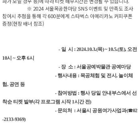
파가 모일 경우 등)에 따라 티켓 배부시간은 변경될 수 있습니다.
※ 2
024 서울목공한마당 SNS 이벤트 및 만족도 조사
참여시 추첨을 통해 각 600분에게 스타벅스 아메리카노 커피쿠폰
증정(현장 배너 참조)
-
일 시
: 2024.10.3.(
목
) ~ 10.5.(
토
), 오전
10시 ~ 오후 6시
-
장 소
:
서울공예박물관 공예마당
-
행사내용
:
목공체험 및 전시
,
놀이체
험
,
공연 등
-
참여방법
: 행사 당일 안내부스에서 선
착순 티켓 발부(각 프로그램 시작 1시간 전)
- 문의처 :
서울시 공원여가사업과(☎02
-2133-9369)