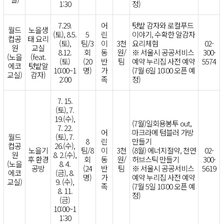
1:30
정)
7.29.
어
텃밭 감자와 로컬푸드
월드
노을생
(토), 8.5.
5
린
이야기, 수확한 알감자
컵공
태 요리
(토),
팀/3
이
3천
요리체험
02-
원
교실
8.12.
회
동
원/
※ 서울시 공공서비스
300-
(노을
(feat.
(토)
(20
반
팀
예약 누리집 사전 예약
5574
에코
텃밭알
10:00~1
명)
가
(7월 6일 10:00 오픈 예
교실)
감자)
2:00
족
정)
7. 15.
(토), 7.
19.(수),
(7월)일회용봉투 out,
7. 22.
어
마크라메 텀블러 가방
월드
(토), 7.
8
린
만들기
컵공
26.(수),
노을기
팀/8
이
3천
(8월) 에너지절약, 천연
02-
원
8. 2.(수),
후 환경
회
동
원/
허브스틱 만들기
300-
(노을
8. 4.
공방
(24
반
팀
※ 서울시 공공서비스
5619
에코
(금), 8.
명)
가
예약 누리집 사전 예약
교실)
9. (수),
족
(7월 5일 10:00 오픈 예
8. 11.
정)
(금)
10:00~1
1:30