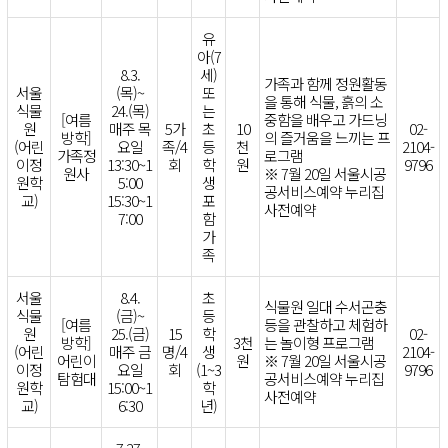
유
아(7
8.3.
세)
가족과 함께 정원활동
서울
(목)~
또
을 통해 식물, 흙의 소
식물
24.(목)
는
[여름
중함을 배우고 가드닝
원
매주 목
5가
초
10
02-
방학]
의 즐거움을 느끼는 프
(어린
요일
족/4
등
천
2104-
가족정
로그램
이정
13:30~1
회
학
원
9796
원사
※ 7월 20일 서울시공
원학
5:00
생
공서비스예약 누리집
교)
15:30~1
포
사전예약
7:00
함
가
족
서울
8.4.
초
식물원 일대 수서곤충
식물
(금)~
등
[여름
등을 관찰하고 체험하
원
25.(금)
15
학
02-
방학]
3천
는 놀이형 프로그램
(어린
매주 금
명/4
생
2104-
어린이
원
※ 7월 20일 서울시공
이정
요일
회
(1~3
9796
탐험대
공서비스예약 누리집
원학
15:00~1
학
사전예약
교)
6:30
년)