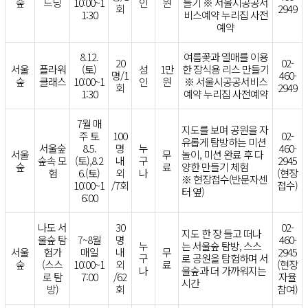
숲
드닝
10:00~1
인
원
들기 ※ 서울시공공서
회
2949
1:30
비스예약 누리집 사전
예약
8.12.
여름꽃과 열매를 이용
20
02-
서울
플라워
(토)
성
1만
한 장식용 리스 만들기
명/1
460-
숲
클래스
10:00~1
인
원
※ 서울시공공서비스
회
2949
1:30
예약 누리집 사전예약
7월 매
지도를 보며 공원을 자
주 토
100
02-
유롭게 탐방하는 미션
서울숲
8.5.
명
누
460-
서울
무
놀이, 미션 완료 후 다
숲속 모
(토),8.2
내
구
2945
숲
료
양한 만들기 체험
험
6.(토)
외
나
(현장
※ 현장접수(반문자센
10:00~1
/7회
접수)
터 옆)
6:00
나도 서
30
02-
지도 한 장 들고 떠나
울숲 탐
7~8월
명
460-
누
는 서울숲 탐방, 스스
서울
험가
매일
내
무
2945
구
로 공원을 탐험하며 서
숲
(스스
10:00~1
외
료
(현장
나
울숲과 더 가까워지는
로 탐
7:00
/62
자율
시간
방)
회
참여)