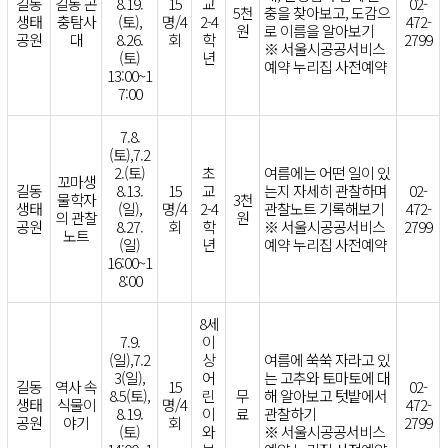
길동
길동 곤
8.19.
15
교
02-
5천
충을 찾아보고, 도감으
생태
충탐사
(토),
명/4
2-4
472-
원
로 이름을 알아보기
공원
대
8.26.
회
학
2799
※ 서울시공공서비스
(토)
년
예약 누리집 사전예약
13:00~1
7:00
7.8.
(토),7.2
2.(토)
초
여름에는 어떤 일이 있
꼬마생
길동
8.13.
15
교
는지 자세히 관찰하며
02-
물학자
3천
생태
(일),
명/4
2-4
관찰노트 기록해보기
472-
의 관찰
원
공원
8.27.
회
학
※ 서울시공공서비스
2799
노트
(일)
년
예약 누리집 사전예약
16:00~1
8:00
8세
7.9.
이
(일),7.2
상
여름에 쑥쑥 자라고 있
3(일),
어
는 고추와 토마토에 대
길동
역사 속
15
02-
8.5(토),
린
무
해 알아보고 텃밭에서
생태
식물이
명/4
472-
8.19.
이
료
관찰하기
공원
야기
회
2799
(토)
와
※ 서울시공공서비스