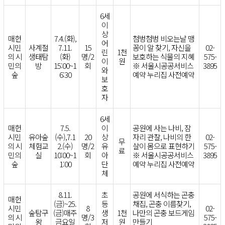
6세
이
상
매헌
7.4.(화),
첨벙첨벙 비오는날 맹
어
시민
사계절
7.11.
15
꽁이 알 찾기, 자신을
02-
린
1천
의 시
생태탐
(화)
명/2
보호하는 식물의 지혜
575-
이
원
민의
방
15:00~1
회
※ 서울시공공서비스
3895
와
숲
6:30
예약 누리집 사전예약
보
호
자
6세
매헌
7.5.
이
공원에 사는 나비, 잠
시민
유아숲
(수),7.1
20
상
자리 관찰, 나비의 한
02-
무
의 시
체험교
2.(수)
명/2
유
살이 몸으로 표현하기
575-
료
민의
실
10:00~1
회
아
※ 서울시공공서비스
3895
숲
1:00
단
예약 누리집 사전예약
체
8.11.
초
공원에 서식하는 곤충
매헌
(금)~25.
등
채집, 곤충 이름찾기,
시민
8
02-
숲탐구
(금)매주
생
1천
나만의 곤충 보드게임
의 시
명/3
575-
왕
금요일
저
원
만들기