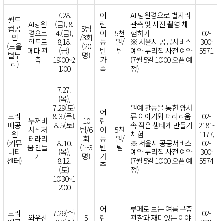
7.28.
어
AI 망원경으로 별자리
월드
AI망원
(금), 8.
린
관측 및 사진 촬영 체
컵공
5팀
경으로
4.(금),
이
5천
험하기
02-
원
/3회
안드로
8,18.
동
원/
※ 서울시 공공서비스
300-
(노을
(20
메다 관
(금)
반
팀
예약 누리집 사전 예약
5571
별누
명)
측
19:00~2
가
(7월 5일 10:00 오픈 예
리)
1:00
족
정)
7.27.
(목),
7.29(토)
원예 활동을 통한 양서
어
보라
8. 3.(목),
류 이야기와 테라리움
02-
두꺼비
10
린
매공
8. 5(토)
속 작은 생태계 만들기
2181-
서식처
팀/6
이
5천
원
체험
1177,
테라리
회
동
원/
(커뮤
8..10.
※ 서울시 공공서비스
02-
움 만들
(1~3
반
팀
니티
(목),
예약 누리집 사전 예약
300-
기
명)
가
센터)
8.12.
(7월 5일 10:00 오픈 예
5574
족
(토)
정)
10:30~1
2:00
어
루페로 보는 여름 곤충
보라
7.26(수)
02-
와우산
5
린
관찰과 재미있는 이야