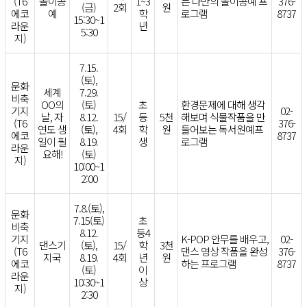
(T6
놀이공
1~3
는 나만의 놀이공예 프
376-
(금)
2회
원
에코
예
학
로그램
8737
15:30~1
라운
년
5:30
지)
7.15.
(토),
문화
세계
7.29.
비축
OO의
(토)
초
환경문제에 대해 생각
기지
02-
날, 자
8.12.
15/
등
5천
해보며 식물작품을 만
(T6
376-
연도 생
(토),
4회
학
원
들어보는 독서원예프
에코
8737
일이 필
8.19.
생
로그램
라운
요해!
(토)
지)
10:00~1
2:00
7.8.(토),
문화
7.15(토)
초
비축
8.12.
등4
기지
K-POP 안무를 배우고,
02-
댄스기
(토),
15/
학
3천
(T6
댄스 영상 작품을 완성
376-
지국
8.19.
4회
년
원
에코
하는 프로그램
8737
(토)
이
라운
10:30~1
상
지)
2:30