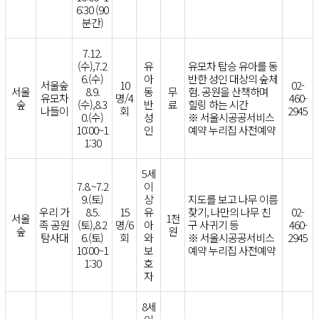
6:30 (90
분간)
7.12.
(수),7.2
유
유모차 탑승 유아를 동
6.(수)
아
반한 성인 대상의 숲체
서울숲
10
02-
서울
8.9.
동
무
험. 공원을 산책하며
유모차
명/4
460-
숲
(수),8.3
반
료
힐링 하는 시간
나들이
회
2945
0.(수)
성
※ 서울시공공서비스
10:00~1
인
예약 누리집 사전예약
1:30
5세
7.8.~7.2
이
9.(토)
상
지도를 보고 나무 이름
우리 가
8.5.
15
유
찾기, 나만의 나무 친
02-
서울
1천
족 공원
(토),8.2
명/6
아
구 사귀기 등
460-
숲
원
탐사대
6.(토)
회
와
※ 서울시공공서비스
2945
10:00~1
보
예약 누리집 사전예약
1:30
호
자
8세