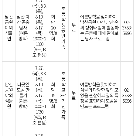
7.27.
(목), 8.3.
초
(목),
등
남산
남산 야
8.10.
회
여름방학을 맞이하여
학
공원
간 곤충
(목),
당
남산공원 야간 남산 숲
02-
생
무
야외
탐사
8.17.
20
의 정취와 밤에 활동하
3783-
동
료
식물
(여름
(목)
명/8
는 곤충에 대해 알아보
5996
반
원
방학)
19:00~2
회
는 탐사 프로그램
가
1:00
족
(A조, B
조 편성)
7.27.
(목), 8.3.
초
(목),
등
남산
나뭇잎
8.10.
회
학
여름방학을 맞이하여
공원
도감 만
(목),
당
교
식물의 다양한 잎의 모
02-
무
야외
들기
8.17.
15
3~4
양을 관찰하고 잎의 특
3783-
료
식물
(여름
(목)
명/8
학
징을 표현하여 도감을
5996
원
방학)
10:00~1
회
년
만드는 프로그램
1:30
가
(A조, B
족
조 편성)
7.26.