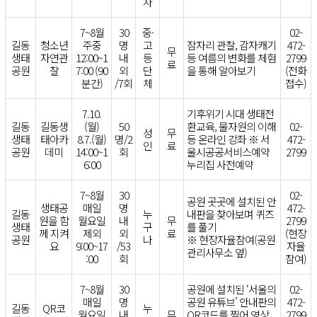
자
7~8월
30
중·
02-
길동
청소년
주중
명
고
잠자리 관찰, 감자캐기
472-
무
생태
자연관
12:00~1
내
등
등 여름의 변화를 체험
2799
료
공원
찰
7:00 (90
외
단
을 통해 알아보기
(전화
분간)
/7회
체
접수)
7.10.
기후위기 시대 생태전
길동
길동생
(월)
50
환교육, 물자원의 이해
02-
성
무
생태
태아카
8.7.(월)
명/2
등 온라인 강좌 ※ 서
472-
인
료
공원
데미
14:00~1
회
울시공공서비스예약
2799
6:00
누리집 사전예약
7~8월
30
02-
공원 곳곳에 설치된 안
생태공
매일
명
472-
길동
누
내판을 찾아보며 퀴즈
원을 함
월요일
내
무
2799
생태
구
를 풀기
께 지켜
제외
외
료
(현장
공원
나
※ 현장자율참여(공원
요
9:00~17
/53
자율
관리사무소 옆)
:00
회
참여)
7~8월
30
공원에 설치된 ‘서울의
02-
매일
명
공원 유튜브’ 안내판의
472-
길동
QR코
누
월요일
내
무
QR코드를 찍어 영상
2799