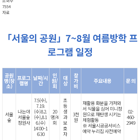
조회수
7554
자료
「서울의 공원」7~8월 여름방학 프
로그램 일정
공원
인
참
프로그
날짜/시
대
명(장
원/
가
주요내용
문 의
램명
간
상
소)
회
비
7.5(수),
초
재활용 화분을 가져와
7.19.
등
서 식물을 심어 미니정
나는야
(수)8.2.
20
생
02-
서울
3천
원으로 재탄생 시키는
서울숲
(수),8.1
명/4
과
460-
숲
원
체험활동
정원사
6.(수)
회
보
2949
※ 서울시공공서비스
14:00~1
호
예약 누리집 사전예약
6:30
자