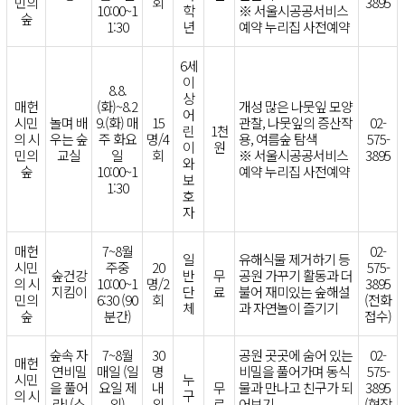
민의
회
3895
10:00~1
학
※ 서울시공공서비스
숲
1:30
년
예약 누리집 사전예약
6세
이
8.8.
상
매헌
(화)~8.2
개성 많은 나뭇잎 모양
어
시민
놀며 배
9.(화) 매
15
관찰, 나뭇잎의 증산작
02-
린
1천
의 시
우는 숲
주 화요
명/4
용, 여름숲 탐색
575-
이
원
민의
교실
일
회
※ 서울시공공서비스
3895
와
숲
10:00~1
예약 누리집 사전예약
보
1:30
호
자
매헌
7~8월
02-
일
유해식물 제거하기 등
시민
주중
20
575-
숲건강
반
무
공원 가꾸기 활동과 더
의 시
10:00~1
명/2
3895
지킴이
단
료
불어 재미있는 숲해설
민의
6:30 (90
회
(전화
체
과 자연놀이 즐기기
숲
분간)
접수)
숲속 자
7~8월
30
공원 곳곳에 숨어 있는
02-
매헌
연비밀
매일 (일
명
비밀을 풀어가며 동식
575-
시민
누
을 풀어
요일 제
내
무
물과 만나고 친구가 되
3895
의 시
구
라! (스
외)
외
료
어보기
(현장