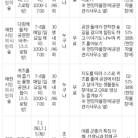
민의
나
스로탐
10:00~1
/46
※ 현장자율참여(공원
자율
숲
방)
7:00
회
관리사무소 옆)
참여)
다함께
7~8월
30
공원 둘레의 한적한 숲
02-
매헌
돌자!
매일 (일
명
길을 걸으며 힐링도 하
575-
시민
공원한
누
요일 제
내
무
고 이야기도 나누며 퀴
3895
의 시
바퀴~
구
외)
외
료
즈 풀어보기
(현장
민의
(스스
나
10:00~1
/46
※ 현장자율참여(공원
자율
숲
로탐
7:00
회
관리사무소 옆)
참여)
방)
퀴즈풀
지도를 따라 스스로 퀴
며 즐기
7~8월
30
02-
매헌
즈를 풀며 공원에 터잡
는 꿀잼
매일 (일
명
575-
시민
누
고 살아가는 생물들도
공원나
요일 제
내
무
3895
의 시
구
찾아보고 QR로 영상
들이
외)
외
료
(현장
민의
나
도 즐겨보기
(스스
10:00~1
/46
자율
숲
※ 현장자율참여(공원
로탐
7:00
회
참여)
관리사무소 옆)
방)
7.1.
(토),7.1
여름 곤충의 특징 이
5.(토)
초
해, 선생님과 함께 곤