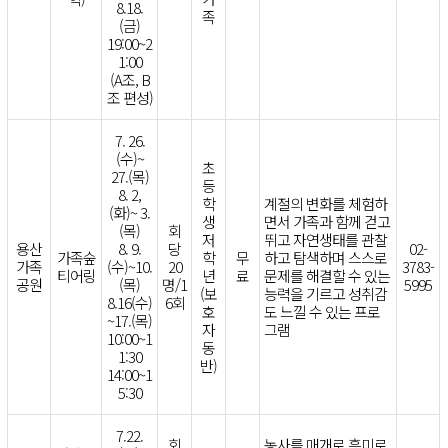
8.18.
족
(금)
19:00~2
1:00
(A조, B
조 편성)
7. 26.
(수)~
초
27.(목)
등
8. 2,
학
계절의 변화를 체험하
(화)~ 3.
생
면서 가족과 함께 걷고
(목)
회
저
뛰고 자연생태를 관찰
용산
8. 9.
당
02-
가족숲
학
무
하고 탐색하며 스스로
가족
(수)~10.
20
3783-
티어링
년
료
문제를 해결할 수 있는
공원
(목)
명/1
5995
(보
능력을 기르고 성취감
8.16(수)
6회
호
도 느낄 수 있는 프로
~17.(목)
자
그램
10:00~1
동
1:30
반)
14:00~1
5:30
7.22.
회
농사를 매개로 흥미로