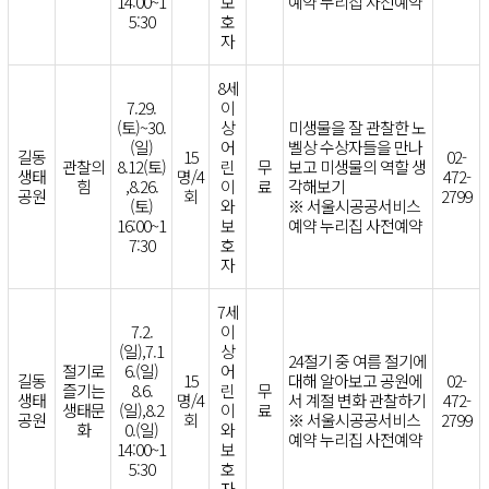
14:00~1
보
예약 누리집 사전예약
5:30
호
자
8세
7.29.
이
(토)~30.
상
미생물을 잘 관찰한 노
(일)
어
벨상 수상자들을 만나
길동
15
02-
관찰의
8.12(토)
린
무
보고 미생물의 역할 생
생태
명/4
472-
힘
,8.26.
이
료
각해보기
공원
회
2799
(토)
와
※ 서울시공공서비스
16:00~1
보
예약 누리집 사전예약
7:30
호
자
7세
7.2.
이
(일),7.1
상
24절기 중 여름 절기에
절기로
6.(일)
어
길동
15
대해 알아보고 공원에
02-
즐기는
8.6.
린
무
생태
명/4
서 계절 변화 관찰하기
472-
생태문
(일),8.2
이
료
공원
회
※ 서울시공공서비스
2799
화
0.(일)
와
예약 누리집 사전예약
14:00~1
보
5:30
호
자