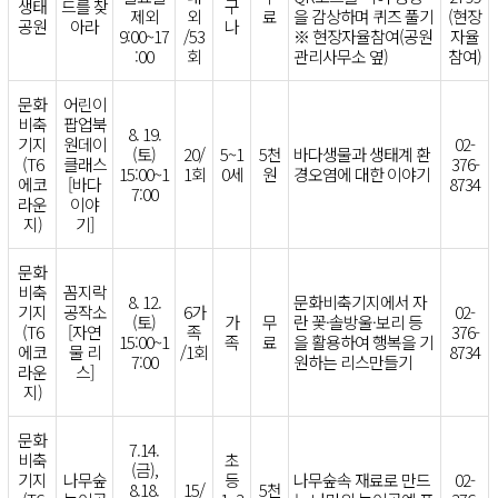
생태
드를 찾
구
제외
외
료
을 감상하며 퀴즈 풀기
(현장
공원
아라
나
9:00~17
/53
※ 현장자율참여(공원
자율
:00
회
관리사무소 옆)
참여)
문화
어린이
비축
팝업북
8. 19.
기지
원데이
02-
(토)
20/
5~1
5천
바다생물과 생태계 환
(T6
클래스
376-
15:00~1
1회
0세
원
경오염에 대한 이야기
에코
[바다
8734
7:00
라운
이야
지)
기]
문화
비축
꼼지락
8. 12.
문화비축기지에서 자
기지
공작소
6가
02-
(토)
가
무
란 꽃·솔방울·보리 등
(T6
[자연
족
376-
15:00~1
족
료
을 활용하여 행복을 기
에코
물 리
/1회
8734
7:00
원하는 리스만들기
라운
스]
지)
문화
7.14.
비축
초
(금),
기지
나무숲
등
나무숲속 재료로 만드
02-
8.18.
15/
5천