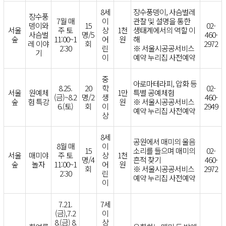
8세
장수풍뎅이, 사슴벌레
장수풍
7월 매
이
관찰 및 설명을 통한
뎅이와
15
02-
서울
주 토
상
1천
생태계에서의 역할 이
사슴벌
명/5
460-
숲
11:00~1
어
원
해
레 이야
회
2972
2:30
린
※ 서울시공공서비스
기
이
예약 누리집 사전예약
중
아로마테라피, 압화 등
8.25.
20
학
02-
서울
원예체
1만
특별 공예체험
(금)~8.2
명/2
생
460-
숲
험 특강
원
※ 서울시공공서비스
6.(토)
회
이
2949
예약 누리집 사전예약
상
8세
공원에서 매미의 울음
8월 매
이
15
소리를 들으며 매미의
02-
서울
매미야
주 토
상
1천
명/4
흔적 찾기
460-
숲
놀자
11:00~1
어
원
회
※ 서울시공공서비스
2972
2:30
린
예약 누리집 사전예약
이
7.21.
7세
(금),7.2
이
8.(금) 8.
상