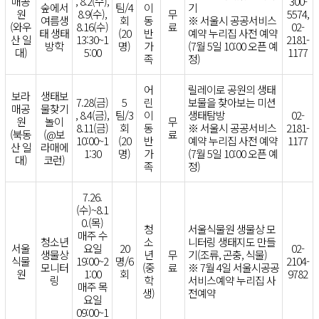
매공
, 8.2(수),
300-
숲에서
팀/4
이
기
원
8.9(수),
무
5574,
여름생
회
동
※ 서울시 공공서비스
(와우
8.16(수)
료
02-
태 생태
(20
반
예약 누리집 사전 예약
산 일
13:30~1
2181-
방학
명)
가
(7월 5일 10:00 오픈 예
대)
5:00
1177
족
정)
어
릴레이로 공원의 생태
보라
생태보
7.28(금)
5
린
보물을 찾아보는 미션
매공
물찾기
, 8.4(금),
팀/3
이
생태탐방
02-
원
놀이
무
8.11(금)
회
동
※ 서울시 공공서비스
2181-
(북동
(@보
료
10:00~1
(20
반
예약 누리집 사전 예약
1177
산 일
라매에
1:30
명)
가
(7월 5일 10:00 오픈 예
대)
코런)
족
정)
7.26.
(수)~8.1
0.(목)
청
서울식물원 생물상 모
매주 수
청소년
소
니터링 생태지도 만들
서울
요일
20
02-
생물상
년
무
기(조류, 곤충, 식물)
식물
19:00~2
명/6
2104-
모니터
(중
료
※ 7월 4일 서울시공공
원
1:00
회
9782
링
학
서비스예약 누리집 사
매주 목
생)
전예약
요일
09:00~1