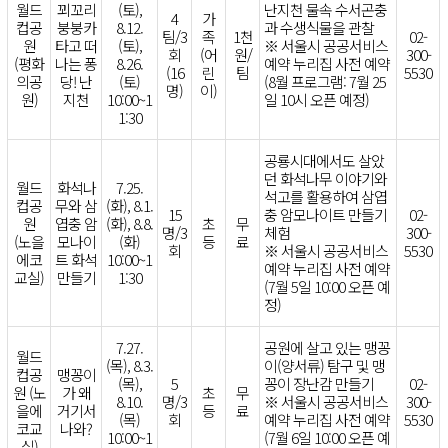
월드
꾀꼬리
(토),
난지천 물속 수서곤충
4
가
컵공
붕붕카
8.12.
과 수생식물을 관찰
팀/3
족
1천
02-
원
타고 떠
(토),
※ 서울시 공공서비스
회
(어
원/
300-
(평화
나는 퐁
8.26.
예약 누리집 사전 예약
(16
린
팀
5530
의공
당! 난
(토)
(8월 프로그램: 7월 25
명)
이)
원)
지천
10:00~1
일 10시 오픈 예정)
1:30
공룡시대에서도 살았
던 화석나무 이야기와
월드
화석나
7.25.
석고를 활용하여 삼엽
컵공
무와 삼
(화), 8.1.
15
충 암모나이트 만들기
02-
원
엽충 암
(화), 8.8.
초
무
명/3
체험
300-
(노을
모나이
(화)
등
료
회
※ 서울시 공공서비스
5530
에코
트 화석
10:00~1
예약 누리집 사전 예약
교실)
만들기
1:30
(7월 5일 10:00 오픈 예
정)
7.27.
공원에 살고 있는 맹꽁
월드
(목), 8.3.
이(양서류) 탐구 및 맹
컵공
맹꽁이
(목),
5
꽁이 장난감 만들기
02-
원 (노
가 왜
초
무
8.10.
명/3
※ 서울시 공공서비스
300-
을에
거기서
등
료
(목)
회
예약 누리집 사전 예약
5530
코교
나와?
10:00~1
(7월 6일 10:00 오픈 예
실)