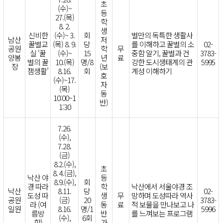
초
(수)~
등
27.(목)
학
8. 2.
생
신비한
(수)~ 3.
회
벌만의 독특한 생활사
남산
저
꿀벌교
(목) 8. 9.
당
를 이해하고 꿀벌의 소
02-
공원
학
무
실 ‘꿀
(수)~
15
중함 알기, 꿀벌과 건
3783-
양봉
년
료
벌의 꿀
10.(목)
명/8
강한 도시생태계의 관
5995
장
(보
잼생활’
8.16.
회
계성 이해하기
호
(수)~17.
자
(목)
동
10:00~1
반)
1:30
7.26.
(수),
7.28.
(금)
8.2.(수),
초
8. 4.(금),
낙산 야
등
8.9.(수),
회
경 따라
학
낙산에서 서울야경 조
낙산
8.11.
당
02-
도성 따
생
무
망하며 도성따라 역사
공원
(금)
20
3783-
라 (여
동
료
적 보물을 만나보고 나
일원
8.16.
명/1
5996
름방
반
를 느껴보는 프로그램
(수),
6회
학)
가