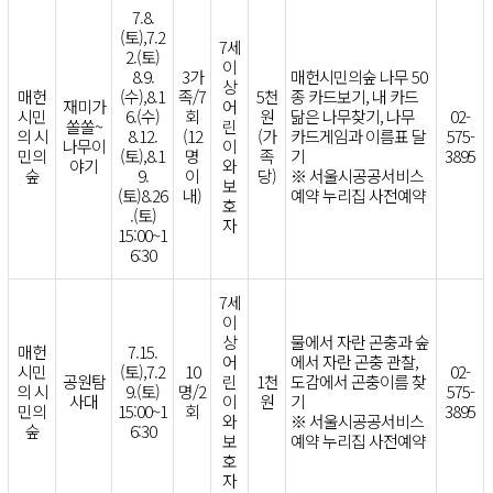
7.8.
(토),7.2
7세
2.(토)
이
8.9.
3가
매헌시민의숲 나무 50
상
매헌
(수),8.1
족/7
5천
종 카드보기, 내 카드
재미가
어
시민
6.(수)
회
원
닮은 나무찾기, 나무
02-
쏠쏠~
린
의 시
8.12.
(12
(가
카드게임과 이름표 달
575-
나무이
이
민의
(토),8.1
명
족
기
3895
야기
와
숲
9.
이
당)
※ 서울시공공서비스
보
(토)8.26
내)
예약 누리집 사전예약
호
.(토)
자
15:00~1
6:30
7세
이
상
물에서 자란 곤충과 숲
매헌
7.15.
어
에서 자란 곤충 관찰,
시민
(토),7.2
10
02-
공원탐
린
1천
도감에서 곤충이름 찾
의 시
9.(토)
명/2
575-
사대
이
원
기
민의
15:00~1
회
3895
와
※ 서울시공공서비스
숲
6:30
보
예약 누리집 사전예약
호
자