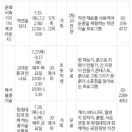
문화
비축
7.15.
1팀
기지
(토),7.2
5가
자연 재료를 사용하여
02-
자연을
가
10
(T6
2.(토)
족
순환을 체험하는 자연
376-
담다
족
천
에코
11:00~1
/2회
미술 프로그램
8737
원
라운
3:00
지)
7.27(목)
~8.17.
땅 파보기, 흙으로 지
(목)
초
렁이 만들기, 긴 지렁
고마운
매주 목
20
등
무
이 만들기 콘테스트,
흙과 만
요일
명/4
학
료
흙으로 그림그리기 등
나요
10:00~1
회
생
흙의 소중함을 알아보
1:30
는 프로그램
10:00~1
북서
02-
1:30
울꿈
2289-
의숲
4052
7.28.
탐험대
(목)~8.1
개미, 버드나무, 월영
장과 함
8.(목)
20
지 잠자리, 꿀벌, 사슴
께 하는
가
무
매주 금
명/4
관찰 등 탐험대장과 함
꿈의숲
족
료
요일
회
께하는 공원 탐방 미션
보물을