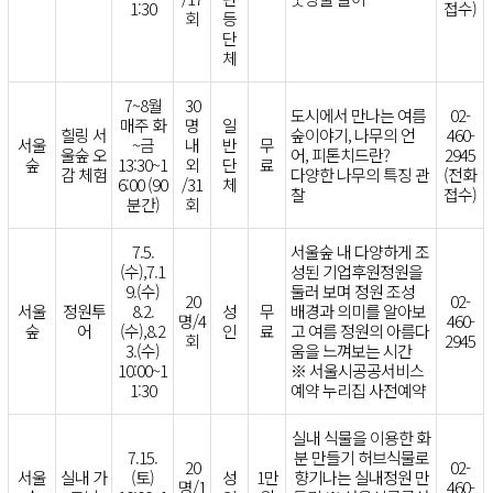
1:30
접수)
회
등
단
체
7~8월
30
도시에서 만나는 여름
02-
매주 화
명
일
힐링 서
숲이야기, 나무의 언
460-
서울
~금
내
반
무
울숲 오
어, 피톤치드란?
2945
숲
13:30~1
외
단
료
감 체험
다양한 나무의 특징 관
(전화
6:00 (90
/31
체
찰
접수)
분간)
회
7.5.
서울숲 내 다양하게 조
(수),7.1
성된 기업후원정원을
9.(수)
둘러 보며 정원 조성
20
02-
서울
정원투
8.2.
성
무
배경과 의미를 알아보
명/4
460-
숲
어
(수),8.2
인
료
고 여름 정원의 아름다
회
2945
3.(수)
움을 느껴보는 시간
10:00~1
※ 서울시공공서비스
1:30
예약 누리집 사전예약
실내 식물을 이용한 화
7.15.
분 만들기 허브식물로
20
02-
서울
실내 가
(토)
성
1만
향기나는 실내정원 만
명/1
460-