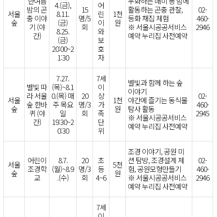
한여름
우화하는 매미 등 밤에
4.(금),
어
밤의 곤
15
활동하는 곤충 관찰,
02-
서울
8.11.
린
1천
충 이야
명/5
등화 채집 체험
460-
숲
(금)
이
원
기 (야
회
※ 서울시공공서비스
2946
8.25.
와
간)
예약 누리집 사전예약
(금)
보
20:00~2
호
1:30
자
7.27.
7세
별빛과 함께 하는 숲
별빛 따
(목)~8.1
이
이야기
라 서울
0.(목) 매
20
상
02-
서울
1천
야간에 즐기는 동식물
숲 한바
주 목요
명/3
가
460-
숲
원
탐사 활동
퀴 (야
일
회
족
2945
※ 서울시공공서비스
간)
19:30~2
단
예약 누리집 사전예약
0:30
위
조경 이야기, 공원 미
어린이
8.7.
20
초
션 탐방, 조경설계 체
02-
서울
5천
조경학
(월)~8.9
명/3
등
험, 공원모형만들기
460-
숲
원
교
.(수)
회
4~6
※ 서울시공공서비스
2946
예약 누리집 사전예약
7세
이