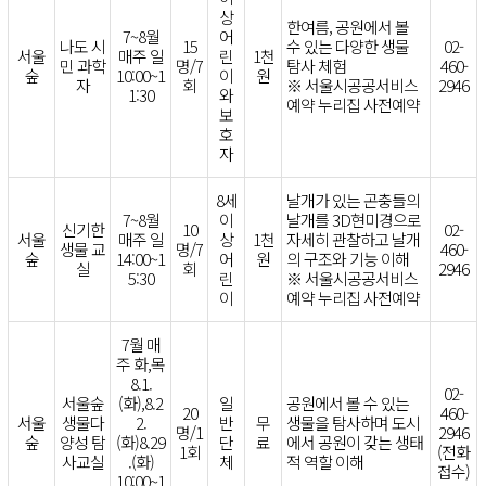
상
한여름, 공원에서 볼
7~8월
어
나도 시
15
수 있는 다양한 생물
02-
서울
매주 일
린
1천
민 과학
명/7
탐사 체험
460-
숲
10:00~1
이
원
자
회
※ 서울시공공서비스
2946
1:30
와
예약 누리집 사전예약
보
호
자
8세
날개가 있는 곤충들의
7~8월
이
날개를 3D현미경으로
신기한
10
02-
서울
매주 일
상
1천
자세히 관찰하고 날개
생물 교
명/7
460-
숲
14:00~1
어
원
의 구조와 기능 이해
실
회
2946
5:30
린
※ 서울시공공서비스
이
예약 누리집 사전예약
7월 매
주 화,목
8.1.
02-
서울숲
(화),8.2
일
공원에서 볼 수 있는
20
460-
서울
생물다
2.
반
무
생물을 탐사하며 도시
명/1
2946
숲
양성 탐
(화)8.29
단
료
에서 공원이 갖는 생태
1회
(전화
사교실
.(화)
체
적 역할 이해
접수)
10:00~1