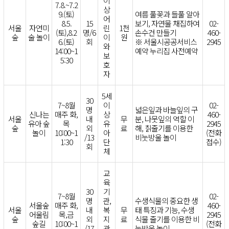
이
7.8.~7.2
상
9.(토)
여름 풀꽃과 들풀 알아
어
8.5.
15
보기, 자연물 채집하여
02-
서울
자연미
린
1천
(토),8.2
명/6
손수건 만들기
460-
숲
술 놀이
이
원
6.(토)
회
※ 서울시공공서비스
2945
와
14:00~1
예약 누리집 사전예약
보
5:30
호
자
5세
30
7~8월
이
02-
명
넓은잎과 바늘잎의 구
신나는
매주 화,
상
460-
서울
내
무
분, 나뭇잎의 역할 이
유아 숲
목
유
2945
숲
외
료
해, 칡줄기를 이용한
놀이
10:00~1
아
(전화
/13
비눗방울 놀이
1:30
단
접수)
회
체
교
육
30
기
7~8월
02-
명
관,
수생식물의 중요한 생
서울숲
매주 화,
460-
서울
내
복
무
태 특징과 기능, 수생
어울림
목,금
2945
숲
외
지
료
식물 줄기를 이용한 비
숲길
10:00~1
(전화
/17
관
눗방울 놀이