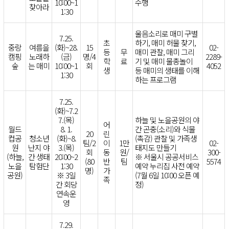
10:00~1
수행
찾아라
1:30
울음소리로 매미 구별
7.25.
초
하기, 매미 허물 찾기,
중랑
여름을
(화)~28.
15
02-
등
무
매미 관찰, 매미 그리
캠핑
노래하
(금)
명/4
2289-
학
료
기 및 매미 물총놀이
숲
는 매미
10:00~1
회
4052
생
등 매미의 생태를 이해
1:30
하는 프로그램
7.25.
(화)~7.2
7.(목)
하늘 및 노을공원의 야
어
월드
8. 1.
간 곤충(소리)와 식물
20
린
컵공
청소년
(화)~8.
(촉감) 관찰 및 가족생
팀/2
이
1만
02-
원
난지 야
3.(목)
태지도 만들기
회
동
원/
300-
(하늘,
간 생태
20:00~2
※ 서울시 공공서비스
(80
반
팀
5574
노을
탐험단
1:30
예약 누리집 사전 예약
명)
가
공원)
※ 3일
(7월 6일 10:00 오픈 예
족
간 회당
정)
연속운
영
7.29.