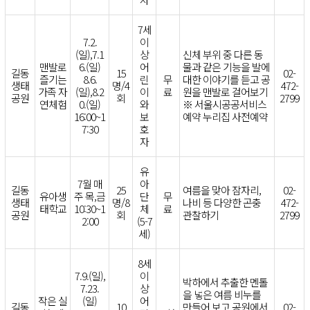
7세
7.2.
이
(일),7.1
상
신체 부위 중 다른 동
맨발로
6.(일)
어
물과 같은 기능을 발에
길동
15
02-
즐기는
8.6.
린
무
대한 이야기를 듣고 공
생태
명/4
472-
가족 자
(일),8.2
이
료
원을 맨발로 걸어보기
공원
회
2799
연체험
0.(일)
와
※ 서울시공공서비스
16:00~1
보
예약 누리집 사전예약
7:30
호
자
유
7월 매
아
길동
25
여름을 맞아 잠자리,
02-
유아생
주 목,금
단
무
생태
명/8
나비 등 다양한 곤충
472-
태학교
10:30~1
체
료
공원
회
관찰하기
2799
2:00
(5-7
세)
8세
7.9.(일),
이
박하에서 추출한 멘톨
7.23.
상
을 넣은 여름 비누를
작은 실
(일)
어
길동
10
만들어 보고 공원에서
02-