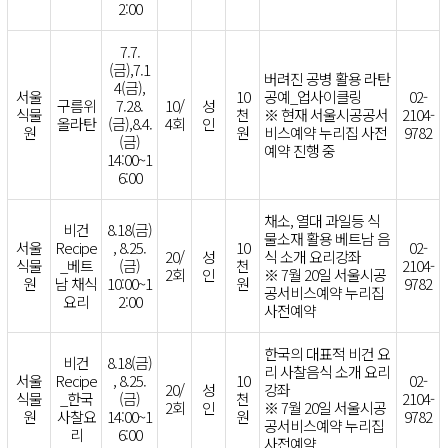
2:00
7.7.
(금),7.1
버려진 공병 활용 라탄
4(금),
서울
10
공예_업사이클링
02-
구름위
7.28.
10/
성
식물
천
※ 현재 서울시공공서
2104-
올라탄
(금),8.4.
4회
인
원
원
비스예약 누리집 사전
9782
(금)
예약 진행 중
14:00~1
6:00
채소, 열대 과일등 식
비건
8.18(금)
물소재 활용 베트남 음
서울
Recipe
, 8.25.
10
02-
20/
성
식 소개 요리강좌
식물
_베트
(금)
천
2104-
2회
인
※ 7월 20일 서울시공
원
남 채식
10:00~1
원
9782
공서비스예약 누리집
요리
2:00
사전예약
한국의 대표적 비건 요
비건
8.18(금)
리 사찰음식 소개 요리
서울
Recipe
, 8.25.
10
02-
20/
성
강좌
식물
_한국
(금)
천
2104-
2회
인
※ 7월 20일 서울시공
원
사찰요
14:00~1
원
9782
공서비스예약 누리집
리
6:00
사전예약