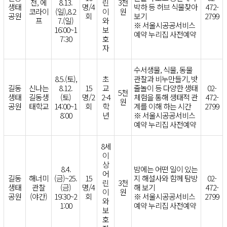
천, 에
8.13.
린
3천
생태
명/4
박하 등 허브 식물찾아
472-
코라이
(일),8.2
이
원
공원
회
보기
2799
프
7.(일)
와
※ 서울시공공서비스
16:00~1
보
예약 누리집 사전예약
7:30
호
자
수서생물, 식물, 동물
8.5.(토),
초
관찰과 비누만들기, 밧
길동
신나는
8.12.
15
교
줄놀이 등 다양한 생태
02-
5천
생태
길동생
(토)
명/2
2-4
체험을 통해 생태적 관
472-
원
공원
태학교
14:00~1
회
학
계를 이해 하는 시간
2799
8:00
년
※ 서울시공공서비스
예약 누리집 사전예약
8세
이
상
8.4.
밤에는 어떤 일이 있는
어
길동
해너미
(금)~25.
15
지 해설사와 함께 탐방
02-
린
3천
생태
관찰
(금)
명/4
해 보기
472-
이
원
공원
(야간)
19:30~2
회
※ 서울시공공서비스
2799
와
1:00
예약 누리집 사전예약
보
호